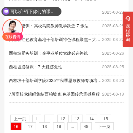
可以介绍下你们的课程吗？
党员干部7招西柏坡精神传承
2025-08-29
课
西柏坡培训：高校马院教师教学跃迁 7 步法
2025-08-28
程
咨
询
西柏坡红色教育基地干部培训特色课程聚焦三大模块
2025-08-27
西柏坡党务培训：企事业单位党建必选路线
2025-08-26
西柏坡必修课：7 天锤炼党性
2025-08-25
西柏坡干部培训学院2025年秋季思政教师专项培训计划
2025-08-20
7所高校党组织集结西柏坡 红色基因传承震撼启程
2025-08-19
上一页
1
...
12
13
14
15
16
17
18
19
...
49
下一页