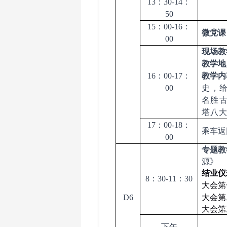
13：30-14：
50
15：00-16：
微
党课
00
现场教
教学
地
1
6：0
0-17
：
教学内
00
史，
名胜
塔八
17
：
00-18
：
乘车返
00
专题教
源》
结业仪
8：30-11：30
大会第
D
6
大会第
大会第
下午