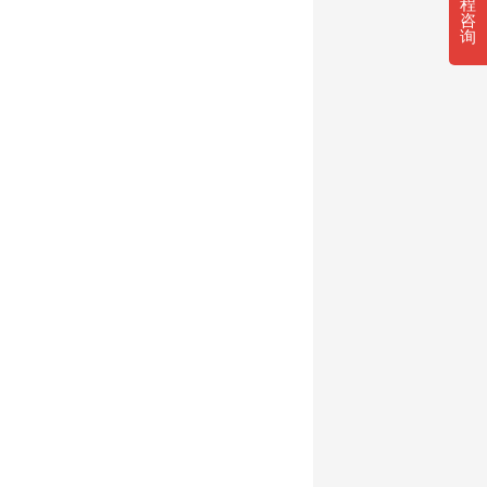
程
咨
询