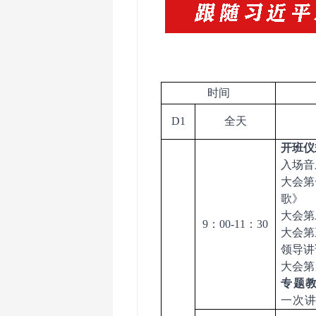
时间
D1
全天
开班仪
入场音
大会第
歌》
大会第
9
：
00-11
：
30
大会第
领导讲
大会第
专题
一次