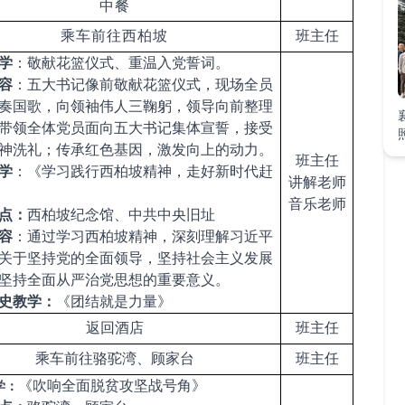
中餐
乘车前往西柏坡
班主任
学
：敬献花篮仪式、重温入党誓词。
容
：五大书记像前敬献花篮仪式，现场全员
奏国歌，向领袖伟人三鞠躬，领导向前整理
带领全体党员面向五大书记集体宣誓，接受
神洗礼；传承红色基因，激发向上的动力。
班主任
学
：
《
学习践行西柏坡精神
，走好新时代赶
讲解老师
音乐老师
点：
西柏坡纪念馆
、
中共中央旧址
容
：通过学习西柏坡精神，深刻理解习近平
关于坚持党的全面领导，坚持社会主义发展
坚持全面从严治党思想的重要意义。
史教学：
《团结就是力量》
返回酒店
班主任
乘车前往骆驼湾、顾家台
班主任
《吹响全面脱贫攻坚战号角》
学：