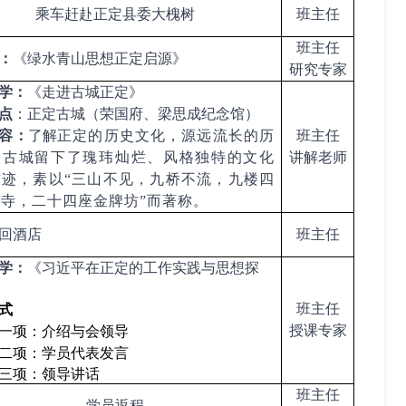
乘车赶赴
正定县委大槐树
班主任
班主任
：
《绿水青山思想正定启源》
研究专家
学：
《走进古城正定》
点
：
正定古城（荣国府、梁思成纪念馆）
容：
了解
正定的历史文化
，
源远流长的历
班主任
给古城留下了瑰玮灿烂、风格独特的文化
讲解老师
古迹，素以
“三山不见，
九桥
不流，九楼四
大寺，二十四座金牌坊
”而著称。
回酒店
班主任
学：
《
习近平在正定的工作实践与思想探
班主任
式
授课专家
一项：介绍与会领导
二
项：学员代表发言
三
项：领导讲话
班主任
学员返程