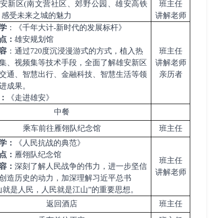
安新区
(南文营社区、郊野公园、雄安高铁
班主任
，感受未来之城的魅力
讲解老师
学
：
《千年大计
-新时代的发展标杆》
点：
雄安规划馆
容
：通过
720度沉浸漫游式的方式，植入热
班主任
集、视频集等技术手段，全面了解雄安新区
讲解老师
交通、智慧出行、金融科技、智慧生活等领
亲历者
进成果。
：
《走进雄安》
中餐
乘车前往雁翎队纪念馆
班主任
学：
《人民抗战的典范》
点：
雁翎队纪念馆
班主任
容：
深刻了解人民战争的伟力，进一步坚信
讲解老师
创造历史的动力，加深理解习近平总书
山就是人民，人民就是江山”的重要思想。
返回酒店
班主任