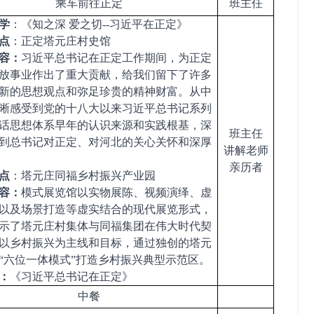
乘车前往正定
班主任
学
：
《知之深
爱之切
--习近平在正定》
点
：
正定塔元庄村史馆
容
：
习近平
总书记在
正定
工作期间
，为正定
放事业作出了重大贡献，给我们留下了许多
新的思想观点和弥足珍贵的精神财富。从中
晰感受到党的十八大以来习近平总书记系列
话思想体系早年的认识来源和实践根基，深
班主任
到总书记对正定、对河北的关心关怀和深厚
讲解老师
亲历者
点
：
塔元庄同福乡村振兴产业园
容
：
模式展览馆以实物展陈、视频演绎、虚
以及场景打造等虚实结合的现代展览形式，
示了塔元庄村集体与同福集团在伟大时代契
以乡村振兴为主线和目标，通过独创的塔元
“六位一体模式”打造乡村振兴典型示范区。
：
《习近平总书记在正定》
中餐