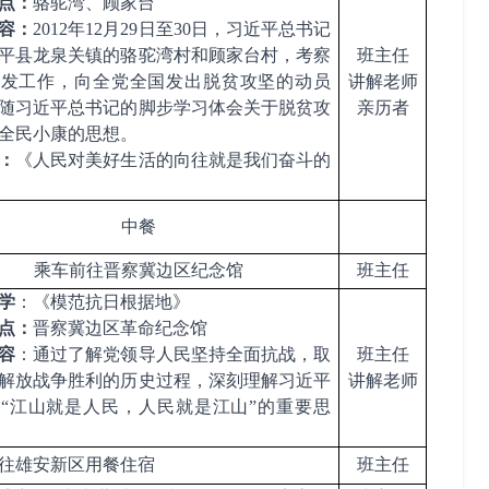
点：
骆驼湾、顾家台
容：
2012
年
12
月
29
日至
30
日，
习近平总书记
平县龙泉关镇的骆驼湾村和顾家台村，考察
班主任
开发工作，向全党全国发出脱贫攻坚的动员
讲解老师
随习近平总书记的脚步学习体会关于脱贫攻
亲历者
全民小康的思想。
：
《人民对美好生活的向往就是我们奋斗的
中餐
乘车前往晋察冀边区纪念馆
班主任
学
：
《
模范抗日根据地
》
点：
晋察冀边区革命纪念馆
容
：通过了解党领导人民坚持全面抗战，取
班主任
解放战争胜利的历史过程，深刻理解习近平
讲解老师
记
“
江山就是人民，
人民就是江山
”的重要思
往雄安新区用餐住宿
班主任