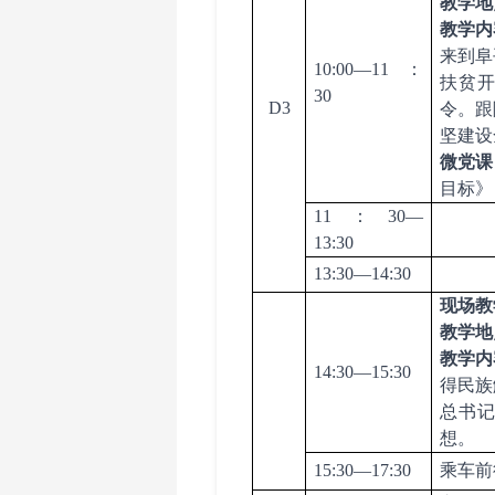
教学地
教学内
来到阜
10:00—11：
扶贫
30
D3
令。跟
坚建设
微党课
目标》
11：30—
13:30
13:30—14:30
现场教
教学地
教学内
14:30—15:30
得民族
总书
想。
15:30—17:30
乘车前