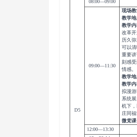
08:00—09:00
现场教
教学
地
教学
内
改革开
历久弥
可以清
重要讲
刻感受
09:00—11:30
情感。
教学
地
教学
内
拟漫游
系统展
机下，
D5
庄同福
微党课
12:00—13:30