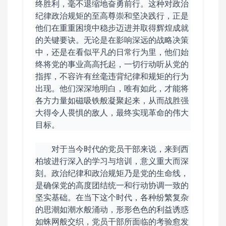
终胜利，毫不退缩地奋勇前行。这种对政治
纪律政治规矩的至高尊崇和坚决践行，正是
他们在重重困境中稳步迈进并取得辉煌成就
的关键要诀。无论是在影响深远的战略决策
中，还是在看似平凡的日常行为里，他们始
终将党的事业高高托起，一切行动听从党的
指挥，不容许有丝毫违背纪律和规矩的行为
出现。他们深深地明白，唯有如此，才能将
各方力量如磁吸铁般凝聚起来，从而战胜强
大得令人畏惧的敌人，最终实现革命的伟大
目标。
对于当今时代的党员干部来说，来到西
柏坡进行深入的学习与培训，意义重大而深
刻。政治纪律和政治规矩乃是党的生命线，
是确保党的高度团结统一和行动协调一致的
坚实基础。在当下这个时代，各种纷繁复杂
的思潮如潮水般涌动，形形色色的利益诱惑
如蛛网般交织，党员干部所面临的考验愈发