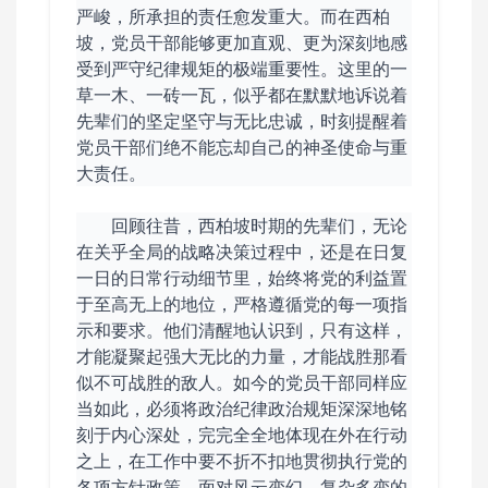
严峻，所承担的责任愈发重大。而在西柏
坡，党员干部能够更加直观、更为深刻地感
受到严守纪律规矩的极端重要性。这里的一
草一木、一砖一瓦，似乎都在默默地诉说着
先辈们的坚定坚守与无比忠诚，时刻提醒着
党员干部们绝不能忘却自己的神圣使命与重
大责任。
回顾往昔，西柏坡时期的先辈们，无论
在关乎全局的战略决策过程中，还是在日复
一日的日常行动细节里，始终将党的利益置
于至高无上的地位，严格遵循党的每一项指
示和要求。他们清醒地认识到，只有这样，
才能凝聚起强大无比的力量，才能战胜那看
似不可战胜的敌人。如今的党员干部同样应
当如此，必须将政治纪律政治规矩深深地铭
刻于内心深处，完完全全地体现在外在行动
之上，在工作中要不折不扣地贯彻执行党的
各项方针政策。面对风云变幻、复杂多变的