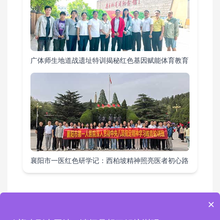
广体师生地道战遗址特训揭秘红色基因赋能体育教育
襄阳市一医红色研学记：西柏坡精神照亮医者初心路
×
教育基地
|
课程方案
|
培训项目
|
活动案例
|
综合要闻