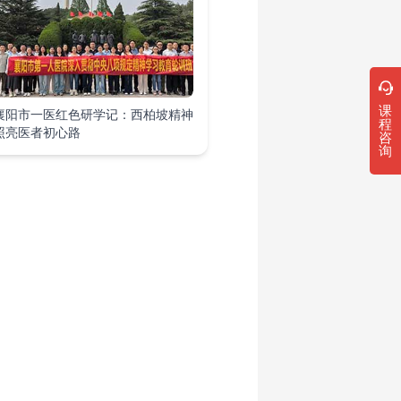
课
襄阳市一医红色研学记：西柏坡精神
程
照亮医者初心路
咨
询