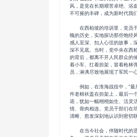
风，是党在长期艰苦卓绝、浴
不可摧的丰碑，成为新时代我
在西柏坡的培训里，党员
魄的历史，实地探访那些饱经
感人至深、扣人心弦的故事，
深不见底。当时，党中央在西
的背后，都离不开人民群众的
着小车、扛着担架，冒着枪林
员，淋漓尽致地展现了军民一
例如，在淮海战役中，“
件老棉袄盖在担架上，最后一
谣，犹如一幅栩栩如生、活灵
情、骨肉相连。党员干部们在
清晰、愈发深刻地认识到密切
在当今社会，伴随时代的