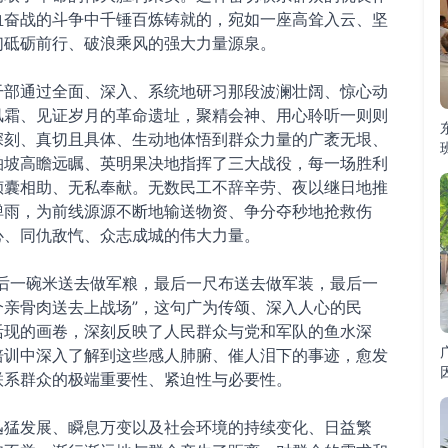
血奋战的斗争中千锤百炼铸就的，宛如一座高耸入云、坚
们砥砺前行、破浪乘风的强大力量源泉。
干部通过全面、深入、系统地研习那段波澜壮阔、惊心动
风霜、见证岁月的革命遗址，聚精会神、用心聆听一则则
深刻、真切且具体、生动地体悟到群众力量的广袤无垠、
柏坡高瞻远瞩、英明果决地指挥了三大战役，每一场胜利
倾囊相助、无私奉献。无数民工不辞辛劳、夜以继日地推
弹雨，为前线源源不断地输送物资、争分夺秒地抢救伤
心、同仇敌忾、众志成城的伟大力量。
最后一碗米送去做军粮，最后一尺布送去做军装，最后一
个亲骨肉送去上战场”，这句广为传颂、深入人心的民
活现的画卷，深刻反映了人民群众与党和军队的鱼水深
培训中深入了解到这些感人肺腑、催人泪下的事迹，愈发
联系群众的极端重要性、紧迫性与必要性。
迅猛发展、瞬息万变以及社会环境的持续变化、日益繁