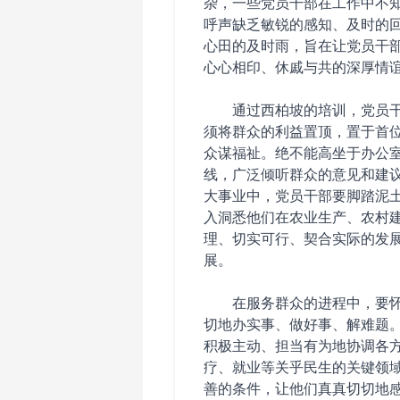
杂，一些党员干部在工作中不
呼声缺乏敏锐的感知、及时的
心田的及时雨，旨在让党员干
心心相印、休戚与共的深厚情
通过西柏坡的培训，党员
须将群众的利益置顶，置于首
众谋福祉。绝不能高坐于办公
线，广泛倾听群众的意见和建
大事业中，党员干部要脚踏泥
入洞悉他们在农业生产、农村
理、切实可行、契合实际的发
展。
在服务群众的进程中，要
切地办实事、做好事、解难题
积极主动、担当有为地协调各
疗、就业等关乎民生的关键领
善的条件，让他们真真切切地