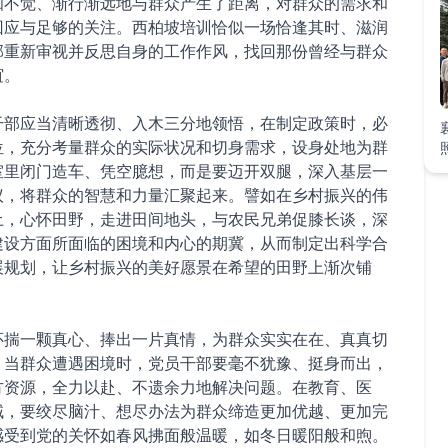
知不觉、渐行渐远地与群众产生了距离，对群众的需求和
回应与足够的关注。西柏坡培训恰似一场恰逢其时、滋润
部重新审视并反思自身的工作作风，找回那份曾经与群众
谊。
干部应当清晰透彻、入木三分地领悟，在制定政策时，必
位，充分考量群众的实际状况和切身需求，设身处地为群
室里闭门造车、凭空臆想，而是要迈开双腿，深入基层一
议，将群众的智慧和力量汇聚起来。譬如在乡村振兴的伟
土，心怀田野，走进田间地头，与农民兄弟促膝长谈，深
建设方面所面临的困境和内心的期冀，从而制定出科学合
展规划，让乡村振兴的美好愿景在希望的田野上渐次铺
怀揣一颗真心、捧出一片真情，为群众实实在在、真真切
。当群众遭遇困境时，党员干部要毫不犹豫、挺身而出，
方资源，全力以赴、不遗余力地解决问题。在教育、医
域，要绞尽脑汁、想尽办法为群众缔造更加优越、更加完
感受到党的关怀如春风拂面般温暖，如冬日暖阳般和煦。