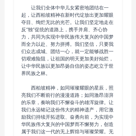
让我们全体中华儿女紧密地团结在一
起，让西柏坡精神在新时代绽放出更加耀眼
夺目、绚烂无比的光芒。让我们坚定地走在
反“独”促统的道路上，携手并肩、齐心协
力，共同为实现中华民族伟大复兴的中国梦
而全力以赴、努力拼搏。我们坚信，只要我
们众志成城、团结一心，就一定能够战胜一
切艰难险阻，让祖国的明天更加美好灿烂，
让中华民族以更加昂扬自信的姿态屹立于世
界民族之林。
西柏坡精神，如同璀璨耀眼的星辰，照
亮我们不断前行的漫漫道路；如同激昂澎湃
的乐章，奏响我们不懈奋斗的雄浑旋律。让
我们永远铭记这份伟大的精神遗产，用它激
励我们持续开拓进取、奋勇向前，为实现中
华民族伟大复兴的中国梦而不懈努力，创造
属于我们这一代的无上辉煌与璀璨荣耀。无