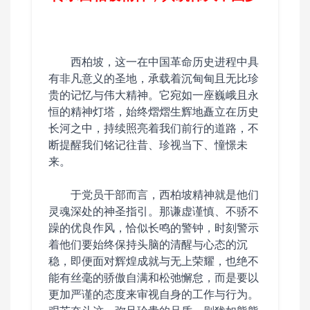
西柏坡，这一在中国革命历史进程中具
有非凡意义的圣地，承载着沉甸甸且无比珍
贵的记忆与伟大精神。它宛如一座巍峨且永
恒的精神灯塔，始终熠熠生辉地矗立在历史
长河之中，持续照亮着我们前行的道路，不
断提醒我们铭记往昔、珍视当下、憧憬未
来。
于党员干部而言，西柏坡精神就是他们
灵魂深处的神圣指引。
那谦虚谨慎、不骄不
躁的优良作风，恰似长鸣的警钟，时刻警示
着他们要始终保持头脑的清醒与心态的沉
稳，即便面对辉煌成就与无上荣耀，也绝不
能有丝毫的骄傲自满和松弛懈怠，而是要以
更加严谨的态度来审视自身的工作与行为。