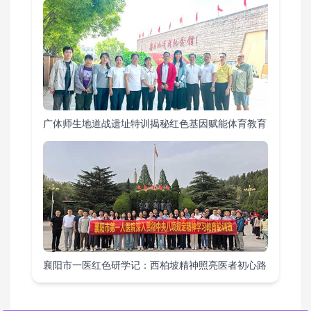
广体师生地道战遗址特训揭秘红色基因赋能体育教育
襄阳市一医红色研学记：西柏坡精神照亮医者初心路