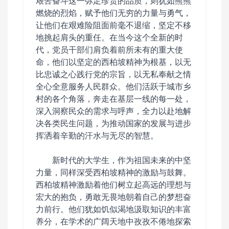
艰苦奋斗这一弥足珍贵的品质，则犹如熊熊
燃烧的烈焰，赋予他们无穷的力量与勇气，
让他们在艰难险阻面前毫不退缩，坚定不移
地挑起肩头的重任。在当今这个全新的时
代，党员干部们肩负着前所未有的重大使
命，他们以坚定的西柏坡精神为根基，以无
比忠诚之心践行党的宗旨，以无私奉献之情
全心全意服务人民群众。他们活跃于城市乡
村的各个角落，奔走在基层一线的每一处，
深入洞察民众的需求与呼声，全力以赴地解
决各类民生问题，为推动国家的发展与进步
挥洒着辛勤的汗水与无尽的智慧。
新时代的大学生，作为祖国未来的中坚
力量，同样深受西柏坡精神的激励与鼓舞。
西柏坡精神激励着他们树立起高远的理想与
宏大的抱负，勇敢无畏地朝着自己的梦想奋
力前行。他们犹如饥似渴地汲取知识的丰富
养分，在学术的广阔天地中孜孜不倦地探索