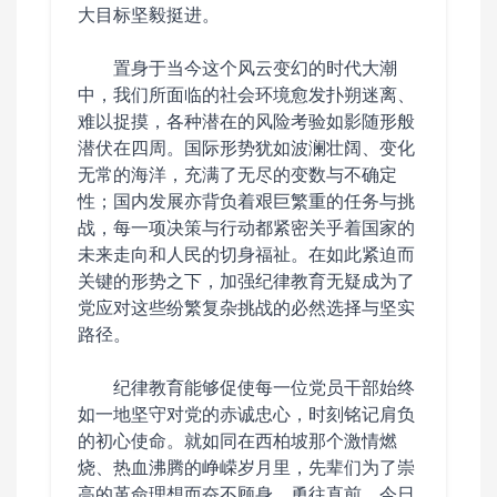
大目标坚毅挺进。
置身于当今这个风云变幻的时代大潮
中，我们所面临的社会环境愈发扑朔迷离、
难以捉摸，各种潜在的风险考验如影随形般
潜伏在四周。国际形势犹如波澜壮阔、变化
无常的海洋，充满了无尽的变数与不确定
性；国内发展亦背负着艰巨繁重的任务与挑
战，每一项决策与行动都紧密关乎着国家的
未来走向和人民的切身福祉。在如此紧迫而
关键的形势之下，加强纪律教育无疑成为了
党应对这些纷繁复杂挑战的必然选择与坚实
路径。
纪律教育能够促使每一位党员干部始终
如一地坚守对党的赤诚忠心，时刻铭记肩负
的初心使命。就如同在西柏坡那个激情燃
烧、热血沸腾的峥嵘岁月里，先辈们为了崇
高的革命理想而奋不顾身、勇往直前，今日