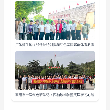
广体师生地道战遗址特训揭秘红色基因赋能体育教育
襄阳市一医红色研学记：西柏坡精神照亮医者初心路