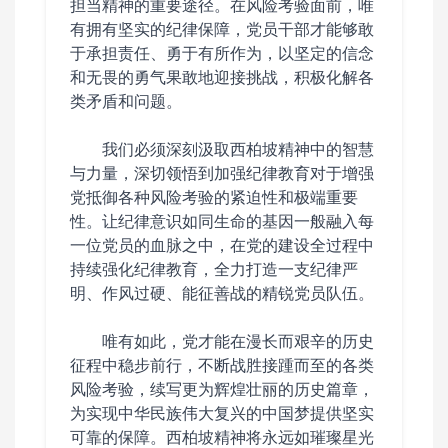
担当精神的重要途径。在风险考验面前，唯
有拥有坚实的纪律保障，党员干部才能够敢
于承担责任、勇于有所作为，以坚定的信念
和无畏的勇气果敢地迎接挑战，积极化解各
类矛盾和问题。
我们必须深刻汲取西柏坡精神中的智慧
与力量，深切领悟到加强纪律教育对于增强
党抵御各种风险考验的紧迫性和极端重要
性。让纪律意识如同生命的基因一般融入每
一位党员的血脉之中，在党的建设全过程中
持续强化纪律教育，全力打造一支纪律严
明、作风过硬、能征善战的精锐党员队伍。
唯有如此，党才能在漫长而艰辛的历史
征程中稳步前行，不断战胜接踵而至的各类
风险考验，续写更为辉煌壮丽的历史篇章，
为实现中华民族伟大复兴的中国梦提供坚实
可靠的保障。西柏坡精神将永远如璀璨星光