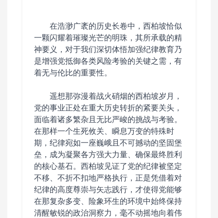
在浩渺广袤的历史长卷中，西柏坡恰似
一颗闪耀着璀璨光芒的明珠，其所承载的精
神要义，对于我们深切体悟加强纪律教育乃
是增强党抵御各类风险考验的关键之需，有
着无与伦比的重要性。
遥想那弥漫着战火硝烟的西柏坡岁月，
党的事业正处在重大历史转折的紧要关头，
面临着诸多繁杂且无比严峻的挑战与考验。
在那样一个生死攸关、瞬息万变的特殊时
期，纪律宛如一座巍峨且不可撼动的坚固堡
垒，成为凝聚各方强大力量、确保最终胜利
的核心基石。西柏坡见证了党的纪律被坚定
不移、不折不扣地严格执行，正是凭借着对
纪律的高度尊崇与矢志践行，才使得党能够
在那复杂多变、险象环生的环境中始终保持
清醒敏锐的政治洞察力，毫不动摇地向着伟