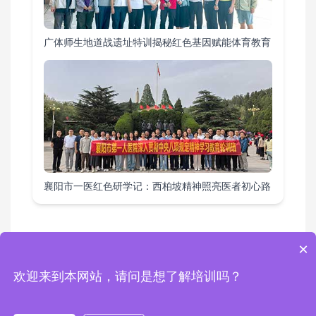
广体师生地道战遗址特训揭秘红色基因赋能体育教育
襄阳市一医红色研学记：西柏坡精神照亮医者初心路
×
教育基地
|
课程方案
|
培训项目
|
活动案例
|
综合要闻
欢迎来到本网站，请问是想了解培训吗？
Copyright © 2024 西柏坡红色培训基地 版权所有 地址：西柏坡红色培训基地
电话：0311-80892759 13343111462 邮箱：1448960738@qq.com
冀ICP备2024046861号-2