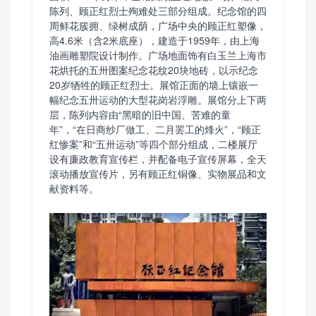
陈列、顾正红烈士殉难处三部分组成。纪念馆的四
周鲜花簇拥、绿树成荫，广场中央的顾正红塑像，
高4.6米（含2米底座），建造于1959年，由上海
油画雕塑院设计制作。广场地面饰有白玉兰上海市
花烘托的五卅图案纪念花纹20块地砖，以示纪念
20岁牺牲的顾正红烈士。展馆正面的墙上镶嵌一
幅纪念五卅运动的大型花岗岩浮雕。展馆分上下两
层，陈列内容由“黑暗的旧中国、苦难的童
年”，“在日商纱厂做工、二月罢工的烽火”，“顾正
红惨案”和“五卅运动”等四个部分组成，二楼展厅
设有廉政教育宣传栏，并配备电子宣传屏幕，全天
滚动播放宣传片，另有顾正红铜像、实物展品和文
献资料等。