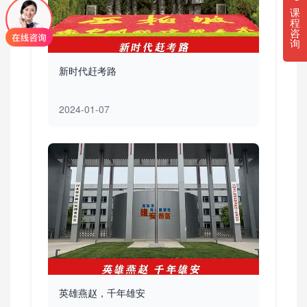
课
程
咨
询
新时代赶考路
2024-01-07
英雄燕赵，千年雄安