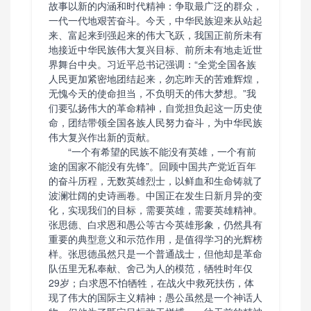
故事以新的内涵和时代精神：争取最广泛的群众，
一代一代地艰苦奋斗。今天，中华民族迎来从站起
来、富起来到强起来的伟大飞跃，我国正前所未有
地接近中华民族伟大复兴目标、前所未有地走近世
界舞台中央。习近平总书记强调：“全党全国各族
人民更加紧密地团结起来，勿忘昨天的苦难辉煌，
无愧今天的使命担当，不负明天的伟大梦想。”我
们要弘扬伟大的革命精神，自觉担负起这一历史使
命，团结带领全国各族人民努力奋斗，为中华民族
伟大复兴作出新的贡献。
“一个有希望的民族不能没有英雄，一个有前
途的国家不能没有先锋”。回顾中国共产党近百年
的奋斗历程，无数英雄烈士，以鲜血和生命铸就了
波澜壮阔的史诗画卷。中国正在发生日新月异的变
化，实现我们的目标，需要英雄，需要英雄精神。
张思德、白求恩和愚公等古今英雄形象，仍然具有
重要的典型意义和示范作用，是值得学习的光辉榜
样。张思德虽然只是一个普通战士，但他却是革命
队伍里无私奉献、舍己为人的模范，牺牲时年仅
29岁；白求恩不怕牺牲，在战火中救死扶伤，体
现了伟大的国际主义精神；愚公虽然是一个神话人