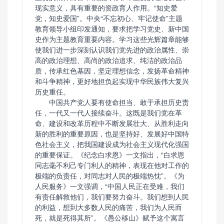
现实意义，具有重要的资政育人作用。“知史爱
党，知史爱国”。中央“不忘初心、牢记使命”主题
教育领导小组印发通知，要求把学习党史、新中国
史作为主题教育重要内容。学习这些光辉篇章能够
使我们进一步深刻认识我们党先进的政治属性、崇
高的政治理想、高尚的政治追求、纯洁的政治品
质，传承红色基因，坚定理想信念，发扬革命精神
和斗争精神，更好地担负起实现中华民族伟大复兴
历史重任。
中国共产党人要有使命担当、敢于承担历史责
任，一代又一代人接续奋斗。这既是我们党在革
命、建设和改革历程中不断发展壮大、从胜利走向
新的胜利的重要原因，也是坚持好、发展好中国特
色社会主义，把我国建设成为社会主义现代化强国
的重要保证。《纪念白求恩》一文指出，“白求恩
同志毫不利己专门利人的精神，表现在他对工作的
极端的负责任，对同志对人民的极端热忱”。《为
人民服务》一文强调，“中国人民正在受难，我们
有责任解救他们，我们要努力奋斗。我们想到人民
的利益，想到大多数人民的痛苦，我们为人民而
死，就是死得其所”。《愚公移山》赋予这个寓言