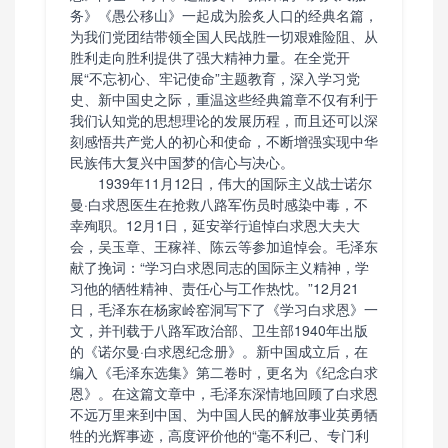
务》《愚公移山》一起成为脍炙人口的经典名篇，
为我们党团结带领全国人民战胜一切艰难险阻、从
胜利走向胜利提供了强大精神力量。在全党开
展“不忘初心、牢记使命”主题教育，深入学习党
史、新中国史之际，重温这些经典篇章不仅有利于
我们认知党的思想理论的发展历程，而且还可以深
刻感悟共产党人的初心和使命，不断增强实现中华
民族伟大复兴中国梦的信心与决心。
1939年11月12日，伟大的国际主义战士诺尔
曼·白求恩医生在抢救八路军伤员时感染中毒，不
幸殉职。12月1日，延安举行追悼白求恩大夫大
会，吴玉章、王稼祥、陈云等参加追悼会。毛泽东
献了挽词：“学习白求恩同志的国际主义精神，学
习他的牺牲精神、责任心与工作热忱。”12月21
日，毛泽东在杨家岭窑洞写下了《学习白求恩》一
文，并刊载于八路军政治部、卫生部1940年出版
的《诺尔曼·白求恩纪念册》。新中国成立后，在
编入《毛泽东选集》第二卷时，更名为《纪念白求
恩》。在这篇文章中，毛泽东深情地回顾了白求恩
不远万里来到中国、为中国人民的解放事业英勇牺
牲的光辉事迹，高度评价他的“毫不利己、专门利