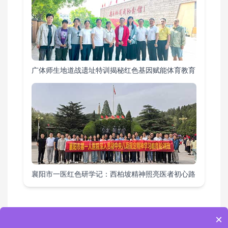
广体师生地道战遗址特训揭秘红色基因赋能体育教育
襄阳市一医红色研学记：西柏坡精神照亮医者初心路
×
教育基地
|
课程方案
|
培训项目
|
活动案例
|
综合要闻