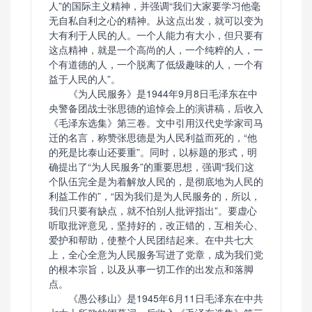
人”的国际主义精神，并强调“我们大家要学习他毫
无自私自利之心的精神。从这点出发，就可以变为
大有利于人民的人。一个人能力有大小，但只要有
这点精神，就是一个高尚的人，一个纯粹的人，一
个有道德的人，一个脱离了低级趣味的人，一个有
益于人民的人”。
《为人民服务》是1944年9月8日毛泽东在中
央警备团战士张思德的追悼会上的演讲稿，后收入
《毛泽东选集》第三卷。文中引用汉代史学家司马
迁的名言，称赞张思德是为人民利益而死的，“他
的死是比泰山还要重”。同时，以标题的形式，明
确提出了“为人民服务”的重要思想，强调“我们这
个队伍完全是为着解放人民的，是彻底地为人民的
利益工作的”，“因为我们是为人民服务的，所以，
我们只要有缺点，就不怕别人批评指出”。要虚心
听取批评意见，坚持好的，改正错的，互相关心、
爱护和帮助，使整个人民团结起来。在中共七大
上，全心全意为人民服务写进了党章，成为我们党
的根本宗旨，以及从事一切工作的出发点和落脚
点。
《愚公移山》是1945年6月11日毛泽东在中共