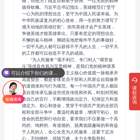
物，但他为了既定目标敢于拼搏、一往无前的精神
值得钦佩。习近平总书记指出，英雄模范们“坚守
一心为民的理想信念，坚守为中国人民谋幸福、为
中华民族谋复兴的初心使命，用一生的努力谱写了
感天动地的英雄壮歌”。崇尚英雄才会产生英雄，
争做英雄才能英雄辈出。只要有坚定的理想信念、
不懈的奋斗精神，脚踏实地把每件平凡的事做好，
一切平凡的人都可以获得不平凡的人生，一切平凡
的工作都可以创造不平凡的成就。
“为人民服务”“毫不利己、专门利人”“艰苦奋
斗”等优良作风与宝贵精神，是我们党的精神谱系
中的重要内容，与社会主义核心价值观一脉相承并
可以介绍下你们的课程吗？
高度契合，都是全体党员干部和人民群众自我修养
的道德准则与行为规范。每一个中国共产党人都应
课
该自觉传承弘扬这些优良传统和作风，时刻对照检
程
咨
查自己的言行，不断增强政治定力、纪律定力和道
询
德定力。初心和使命，贯穿于中国共产党的全部历
程和全部斗争中，重温经典篇章，增强守初心、担
使命的思想和行动自觉，要求我们不仅要做一个高
尚的、纯粹的、有道德的、脱离低级趣味的和有益
于人民的人，全心全意为人民服务，还要下定决
心，不怕牺牲，排除万难，全力去争取胜利。