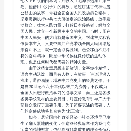
七大上所致的闭幕词，后收入《毛泽东选集》第三
卷。他借用《列子》的典故，通过讲述古代神话愚
公移山的故事，号召全党全国人民发扬愚公精神，
坚定贯彻执行中共七大所确定的政治路线，放手发
动群众，壮大人民力量，打败日本侵略者，解放全
国人民，建立一个新民主主义的中国。当时，压在
中国人民头上的大山就是帝国主义、封建主义和官
僚资本主义，只要中国共产党带领全国人民团结起
来奋斗不止，就一定会取得胜利。愚公移山不屈不
挠的奋斗精神，既是中华民族优良传统的生动体
现，也是任何时代都需要的精神力量。
由于这些文章思想主题鲜明，文字短小精悍，
语言生动活泼，而且有人物，有故事，讲道理深入
浅出，通俗易懂，堪称中共党史上的经典之作。于
是自20世纪五六十年代以来广为流传，不仅成为
全国人民进行政治学习的必读文章，而且还是各级
各类学校教材的重要篇目，对宣传教育引导广大干
部群众发挥了重要作用。为了简要表述的需要，人
们约定俗成地将其合称为“老三篇”。
如今，尽管国内外政治经济与社会环境早已发
生了翻天覆地的变化，但这些经典篇章作为我们党
宝贵的精神财富，依然具有非常重要的理论价值和