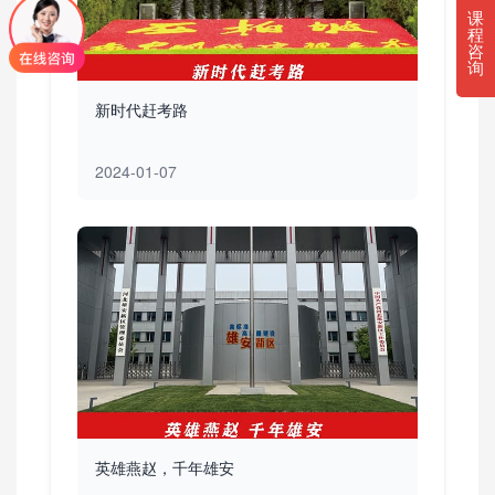
课
程
咨
询
新时代赶考路
2024-01-07
英雄燕赵，千年雄安