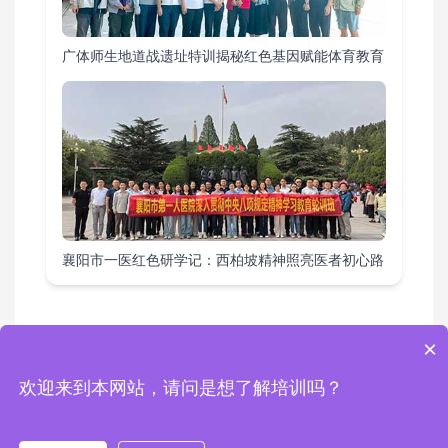
广体师生地道战遗址特训揭秘红色基因赋能体育教育
襄阳市一医红色研学记：西柏坡精神照亮医者初心路
×
教育基地
|
课程方案
|
培训项目
|
活动案例
|
综合要闻
欢迎来到本网站，请问是想了解培训吗？
Copyright © 2024 西柏坡红色培训基地 版权所有 地址：西柏坡红色培训基地
电话：0311-80892759 13343111462 邮箱：1448960738@qq.com
冀ICP备2024046861号-2