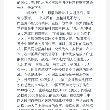
的时代，在理性思考和实践中将这种精神财富发扬
光大、传承下去。
“精神为主人，形骸为屋舍;主人渐贫穷，屋
舍亦颓谢。”一个人没有一点精神是不行的，一个
民族更不能没有精神。在抗日战争中，伟大的抗战
精神便是中华民族精神的集中体现。“九一八”事变
后，东北同胞曾誓言：“宁教白山黑水尽化为赤血
之区，不愿华胄倭奴同立于黄海之岸。”这其实是
整个中华民族的共同心声。面对亡国灭种的民族危
机，国共两党捐弃前嫌，化敌为友，实行第二次合
作，在中国共产党的倡导下，中华民族结成了广泛
的抗日民族统一战线。中华儿女“地无分南北，人
无分老幼”，有钱出钱，有力出力，举国上下，万
众一心，用血肉筑成了一座侵略者不可逾越的新长
城。在这场战争中，中国军民顽强抗击日本帝国主
义，歼灭日军150万多人，占第二次世界大战日军
伤亡总数的70%以上。中国军民为此付出了伤亡
3500多万人、直接经济损失1000亿美元、间接经
济损失5000多亿美元的巨大代价。在抗战中，中
国人民浴血奋战所铸就的抗战精神成为中华民族的
品格，融入了中华民族的血液。概括起来，这种精