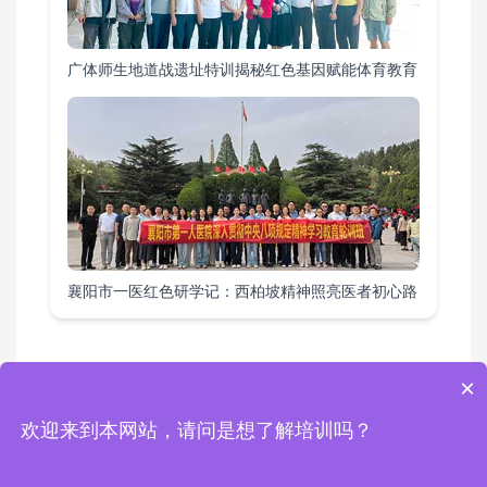
广体师生地道战遗址特训揭秘红色基因赋能体育教育
襄阳市一医红色研学记：西柏坡精神照亮医者初心路
×
教育基地
|
课程方案
|
培训项目
|
活动案例
|
综合要闻
欢迎来到本网站，请问是想了解培训吗？
Copyright © 2024 西柏坡红色培训基地 版权所有 地址：西柏坡红色培训基地
电话：0311-80892759 13343111462 邮箱：1448960738@qq.com
冀ICP备2024046861号-2