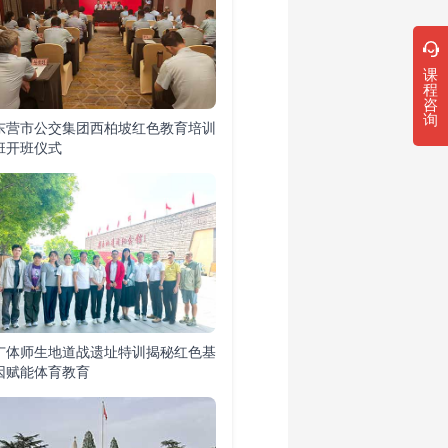
课
程
咨
询
东营市公交集团西柏坡红色教育培训
班开班仪式
广体师生地道战遗址特训揭秘红色基
因赋能体育教育