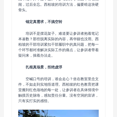
闹，过后全忘。西柏坡的培训方法，偏要啃这块硬
骨头。
锚定真需求，不搞空转
培训不是摆花架子。难道要让参训者抱着笔记
本凑数？那些脱离实际的内容，再华丽也没用。西
柏坡的干部培训紧扣干部履职中的真问题，把每一
个环节都对准解决实际工作的痛点，让参训者带着
疑问来，揣着办法走。
扎根真场景，拒绝虚浮
空喊口号的培训，谁会走心？坐在教室里念文
件，不如走到实地悟道理。西柏坡的红色教育把课
堂搬到红色场地的每一处，让参训者在具体情境中
触摸历史脉络，感知责任分量。没有空洞的宣讲，
只有实打实的感悟。