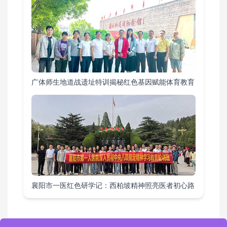
广体师生地道战遗址特训揭秘红色基因赋能体育教育
襄阳市一医红色研学记：西柏坡精神照亮医者初心路