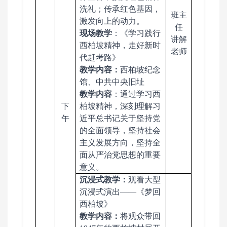
洗礼；传承红色基因，
班主
激发向上的动力。
任
现场教学
：
《
学习践行
讲解
西柏坡精神
，走好新时
老师
代赶考路》
教学内容：
西柏坡纪念
馆
、
中共中央旧址
教学内容
：通过学习西
下
柏坡精神，深刻理解习
午
近平总书记关于坚持党
的全面领导，坚持社会
主义发展方向，坚持全
面从严治党思想的重要
意义。
沉浸式教学：
观看大型
沉浸式演出
——《梦回
西柏坡》
教学内容：
将观众带回