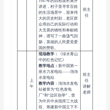
1947年的西柏坡村展开
讲述，村子里寻常百姓
班主
的生活场景中，迎来伟
任
大的历史时刻，老区群
众用自己的实际行动和
大无畏的牺牲和奉献精
神，谱写了一曲荡气回
肠，英雄的人民爱党爱
国的赞歌。
现场教学：
《绿水青山
中的红色记忆》
教学地点：
新中国第一
座水力发电站
——沕沕
班主
水发电站
上
任
教学
内容
：沕沕水发电
午
讲解
站被誉为
“红色发电
老师
厂”和“边区创举”，曾
为中共中央指挥三大战
役、筹建新中国立下不