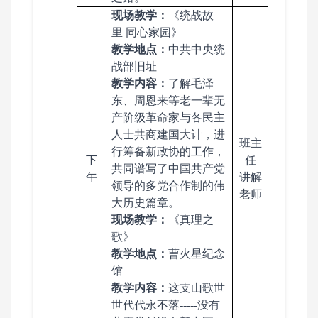
现场教学：
《
统战故
里
同心家园
》
教学地点：
中共中央统
战部旧址
教学
内容
：
了解毛泽
东、周恩来等老一辈无
产阶级革命家与各民主
人士共商建国大计，进
班主
行筹备新政协的工作，
下
任
共同谱写了中国共产党
午
讲解
领导的多党合作制的伟
老师
大历史篇章。
现场
教学
：
《真理之
歌》
教学地点：
曹火星纪念
馆
教学内容：
这支山歌世
世代代永不落
-----没有