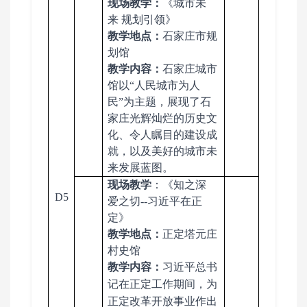
现场教学：
《城市未
来
规划引领》
教学地点：
石家庄市规
划馆
教学
内容
：
石家庄城市
馆以
“人民城市为人
民”为主题，展现了石
家庄光辉灿烂的历史文
化、令人瞩目的建设成
就，以及美好的城市未
来发展蓝图。
现场教学
：
《知之深
D5
爱之切
--习近平在正
定》
教学地点：
正定塔元庄
村史馆
教学
内容
：
习近平
总书
记在
正定
工作期间
，为
正定改革开放事业作出