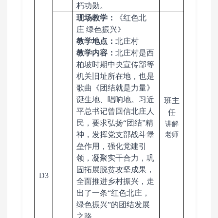
朽功勋。
现场教学：
《
红色北
庄
绿色振兴
》
教学地点：
北庄村
教学
内容
：
北庄村是西
柏坡时期中央宣传部等
机关旧址所在地，也是
歌曲《团结就是力量》
诞生地、唱响地。
习近
班主
平总书记曾回信北庄人
任
民，要求
弘扬
“团结”精
讲解
神，发挥党支部战斗堡
老师
垒作用，强化党建引
领，凝聚实干合力，巩
固拓展脱贫攻坚成果，
D3
全面推进乡村振兴，走
出了一条“红色北庄，
绿色振兴”的团结发展
之路。