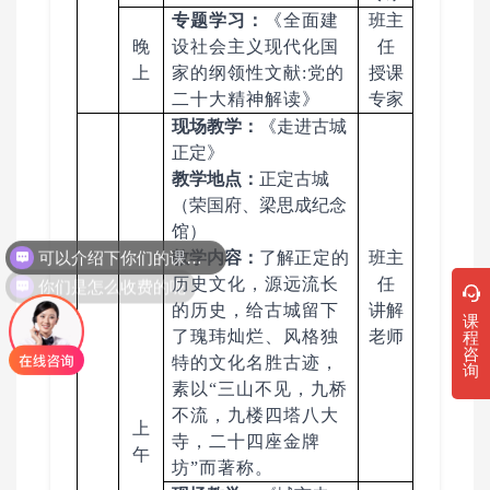
专题学习：
《全面建
班主
晚
设社会主义现代化国
任
上
家的纲领性文献
:党的
授课
二十大精神解读》
专家
现场教学：
《走进古城
正定》
教学地点：
正定古城
（荣国府、梁思成纪念
可以介绍下你们的课程吗？
馆）
教学内容：
了解
正定的
班主
你们是怎么收费的呢
历史文化
，
源远流长
任
的历史，给古城留下
讲解
课
程
了瑰玮灿烂、风格独
老师
咨
特的文化名胜古迹，
询
素以
“三山不见，
九桥
不流，九楼四塔八大
上
寺，二十四座金牌
午
坊
”而著称。