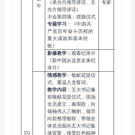
（承办方领导讲话、主
专家
午
办方领导讲话）
大会第四项：授旗仪式
专题学习
：《
中国共
产党
百年奋斗历程
的
重大成就和基本经
验
》
影像教学：
观看纪录片
《新中国从这里走来纪
录片》
情感教学
：敬献花篮仪
式、重温入党誓词。
教学内容
：五大书记像
前敬献花篮仪式，现场
全员肃立，奏国歌，向
领袖伟人三鞠躬，领导
向前整理敬联，带领全
体党员面向五大书记集
D2
体宣誓，接受红色精神