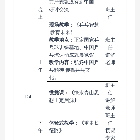
共产党就没有新中国
晚
研讨交流
班主
上
任
现场教学：
《乒乓智慧
教育未来》
教学地点：
正定国家乒
班主
乓球训练基地、中国乒
任
乓球运动成就展览馆
讲解
上
教学
内容
：
弘扬中国乒
老师
午
乓精神
传播乒乓文
化。
班主
微党课
：《
绿水青山思
任
D4
想正定启源
》
讲解
老师
班主
下
体验式教学：《
重走长
任
午
征路
》
授课
专家