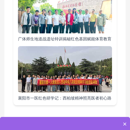
广体师生地道战遗址特训揭秘红色基因赋能体育教育
襄阳市一医红色研学记：西柏坡精神照亮医者初心路
×
教育基地
|
课程方案
|
培训项目
|
活动案例
|
综合要闻