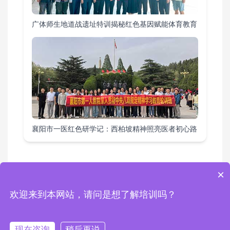
广体师生地道战遗址特训揭秘红色基因赋能体育教育
襄阳市一医红色研学记：西柏坡精神照亮医者初心路
×
教育基地
|
课程方案
|
培训项目
|
活动案例
|
综合要闻
欢迎来到本网站，请问是想了解培训吗？
Copyright © 2024 西柏坡红色培训基地 版权所有 地址：西柏坡红色培训基地
电话：0311-80892759 13343111462 邮箱：1448960738@qq.com
冀ICP备2024046861号-2
现在咨询
稍后再说