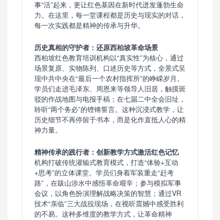
事“活”起来，更让红色基因在新时代迸发蓬勃生命
力。在这里，每一堂课程都是历史与现实的对话，
每一次实践都是精神的传承与升华。
历史真相的守护者：还原西柏坡革命场景
西柏坡红色教育培训机构以“真实性”为核心，通过
场景复原、实物陈列、口述历史等方式，全景式呈
现中共中央在“最后一个农村指挥所”的峥嵘岁月。
学员们走进毛泽东、周恩来等领导人旧居，触摸斑
驳的作战地图与电报手稿；在七届二中全会旧址，
聆听“两个务必”的铿锵誓言。这种沉浸式教学，让
历史细节不再停留于书本，而是化作直抵人心的精
神力量。
精神传承的践行者：创新教学方式激活红色记忆
机构打破传统灌输式教育模式，打造“体验+互动
+思考”的立体课堂。学员们身着军装重走“赶考
路”，在跋山涉水中感悟革命艰辛；参与模拟军事
会议，以角色扮演理解战略决策的智慧；通过VR
技术“亲临”三大战役现场，在视听震撼中感受胜利
的不易。这种多维度的教学方式，让革命精神