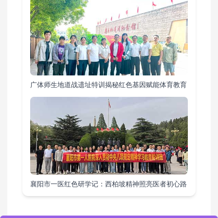
广体师生地道战遗址特训揭秘红色基因赋能体育教育
襄阳市一医红色研学记：西柏坡精神照亮医者初心路