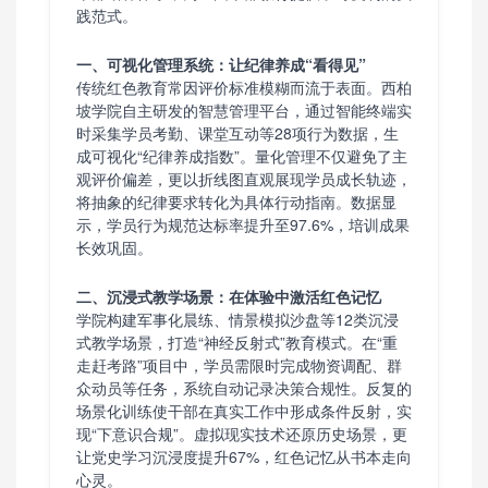
践范式。
一、可视化管理系统：让纪律养成“看得见”
传统红色教育常因评价标准模糊而流于表面。西柏
坡学院自主研发的智慧管理平台，通过智能终端实
时采集学员考勤、课堂互动等28项行为数据，生
成可视化“纪律养成指数”。量化管理不仅避免了主
观评价偏差，更以折线图直观展现学员成长轨迹，
将抽象的纪律要求转化为具体行动指南。数据显
示，学员行为规范达标率提升至97.6%，培训成果
长效巩固。
二、沉浸式教学场景：在体验中激活红色记忆
学院构建军事化晨练、情景模拟沙盘等12类沉浸
式教学场景，打造“神经反射式”教育模式。在“重
走赶考路”项目中，学员需限时完成物资调配、群
众动员等任务，系统自动记录决策合规性。反复的
场景化训练使干部在真实工作中形成条件反射，实
现“下意识合规”。虚拟现实技术还原历史场景，更
让党史学习沉浸度提升67%，红色记忆从书本走向
心灵。