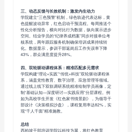
三、动态反馈与长效机制：激发内生动力
学院建立“三色预警”机制，绿色轨迹代表达标，黄
色提醒波动异常，红色启动干预流程。每周推送个
性化分析报告，横向对比行为数据，纵向展示进步
空间。结业学员的“纪律养成档案”同步对接单位考
核系统，两年跟踪服务机制确保培训成果持续转
化。数据显示，参训干部返岗后工作失误率下降
43%，群众满意度提升28%。
四、双轮驱动课程体系：精准匹配多元需求
学院构建“理论+实践”“传统+科技”双轮驱动课程体
系，涵盖党性教育、数字治理、应急管理等领域。
通过线上线下双轨调研系统精准绘制学员画像，定
制“基础认知—深度研讨—实践应用”分层课程。例
如为高校学生开发《红色家书情景剧》，为领导干
部设计《决策模拟沙盘》，课程复用率达82%，实
现“千人千面”精准施教。
总结
西柏坡干部培训学院以科技为翼，将红色教育