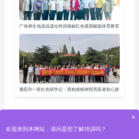
广体师生地道战遗址特训揭秘红色基因赋能体育教育
襄阳市一医红色研学记：西柏坡精神照亮医者初心路
×
教育基地
|
课程方案
|
培训项目
|
活动案例
|
综合要闻
欢迎来到本网站，请问是想了解培训吗？
Copyright © 2024 西柏坡红色培训基地 版权所有 地址：西柏坡红色培训基地
电话：0311-80892759 13343111462 邮箱：1448960738@qq.com