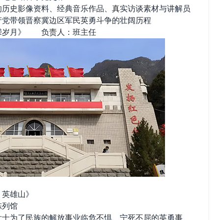
史影像资料、经典音乐作品、真实访谈素材与讲解员
产党带领晋察冀边区军民英勇斗争的壮阔历程
嵘岁月》 负责人：班主任
，英雄山》
列馆
为了民族的解放事业临危不惧、宁死不屈的英勇事