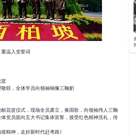
重温入党誓词
花篮
敬联，全体学员向领袖铜像三鞠躬
花篮仪式，现场全员肃立，奏国歌，向领袖伟人三鞠
全体党员面向五大书记集体宣誓，接受红色精神洗礼，传
坡精神，走好新时代赶考路》