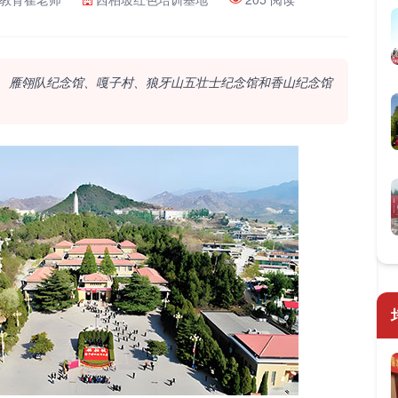
、雁翎队纪念馆、嘎子村、狼牙山五壮士纪念馆和香山纪念馆