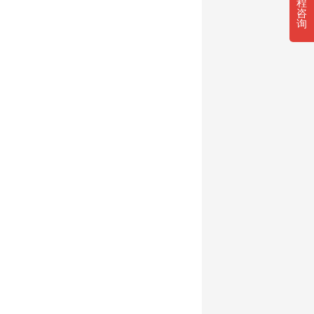
程
咨
询