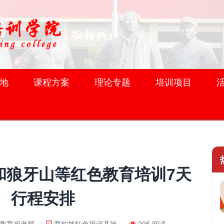
地
课程方案
理论专题
培训项目
和狼牙山等红色教育培训7天
行程安排
教育崔老师
西柏坡红色培训基地
205 阅读