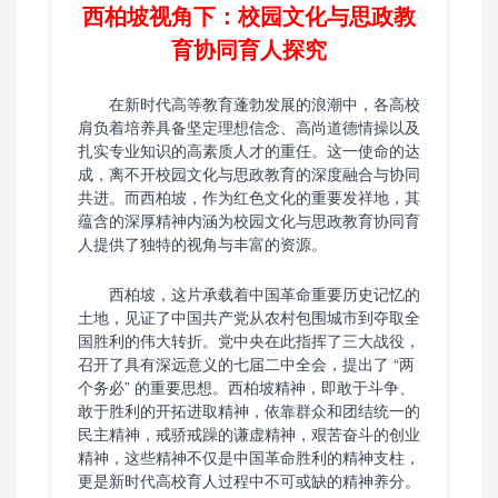
西柏坡视角下：校园文化与思政教
育协同育人探究
在新时代高等教育蓬勃发展的浪潮中，各高校
肩负着培养具备坚定理想信念、高尚道德情操以及
扎实专业知识的高素质人才的重任。这一使命的达
成，离不开校园文化与思政教育的深度融合与协同
共进。而西柏坡，作为红色文化的重要发祥地，其
蕴含的深厚精神内涵为校园文化与思政教育协同育
人提供了独特的视角与丰富的资源。
西柏坡，这片承载着中国革命重要历史记忆的
土地，见证了中国共产党从农村包围城市到夺取全
国胜利的伟大转折。党中央在此指挥了三大战役，
召开了具有深远意义的七届二中全会，提出了 “两
个务必” 的重要思想。西柏坡精神，即敢于斗争、
敢于胜利的开拓进取精神，依靠群众和团结统一的
民主精神，戒骄戒躁的谦虚精神，艰苦奋斗的创业
精神，这些精神不仅是中国革命胜利的精神支柱，
更是新时代高校育人过程中不可或缺的精神养分。