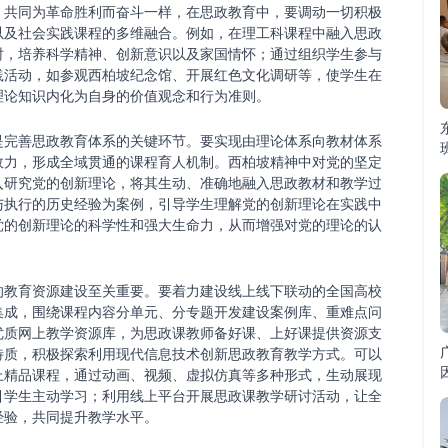
，共同为革命胜利而奋斗一样，在思政教育中，要调动一切积极
以及社会实践课程的多维融合。例如，在理工科课程中融入思政
时，培养科学精神、创新意识以及家国情怀；通过组织学生参与
践活动，如参观西柏坡纪念馆、开展红色文化调研等，使学生在
理论知识内化为自身的价值观念和行为准则。
是完善思政教育体系的关键环节。要实现由理论体系向教材体系
效力，形成全域贯通的课程育人机制。西柏坡精神中对党的坚定
入研究党的创新理论，将其生动、准确地融入思政教材和教学过
与执行的历史经验为案例，引导学生理解党的创新理论在实践中
党的创新理论的科学性和强大生命力，从而增强对党的理论的认
的教育资源建设至关重要。要着力建设线上线下联动的全国高校
集成，围绕课程内容分单元、分专题开发建设案例库、重难点问
优质网上教学资源库，为思政课教师备好课、上好课提供资源支
特质，积极探索利用现代信息技术创新思政教育教学方式。可以
上精品课程，通过动画、视频、虚拟仿真等多种形式，生动展现
引学生主动学习；利用线上平台开展思政课教学研讨活动，让全
经验，共同提升教学水平。