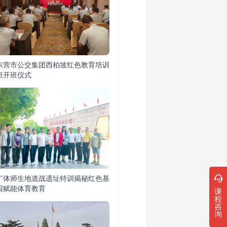
东营市公交集团西柏坡红色教育培训
班开班仪式
广体师生地道战遗址特训揭秘红色基
因赋能体育教育
课
程
咨
询