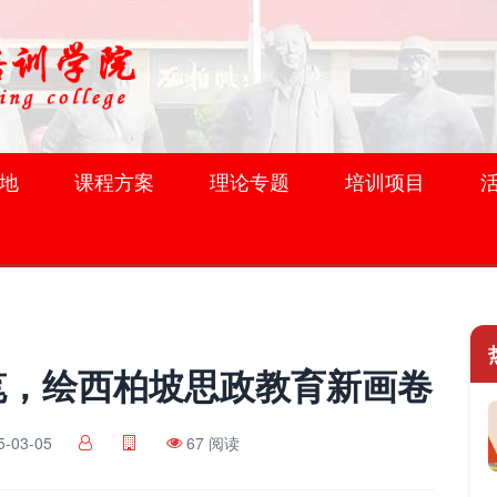
地
课程方案
理论专题
培训项目
笔，绘西柏坡思政教育新画卷
5-03-05
67 阅读