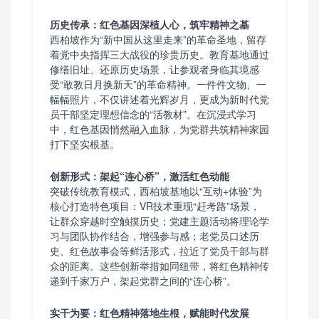
历史传承：红色基因深植人心，筑牢精神之基
西柏坡作为“新中国从这里走来”的革命圣地，留存
着党中央指挥三大战役的珍贵历史。教育基地通过
修缮旧址、还原历史场景，让参观者身临其境感
受“敢教日月换新天”的革命精神。一件件文物、一
幅幅照片，不仅讲述着光辉岁月，更成为新时代党
员干部坚定理想信念的“活教材”。在沉浸式学习
中，红色基因悄然融入血脉，为党群共筑精神家园
打下坚实根基。
创新形式：架起“连心桥”，激活红色动能
突破传统教育模式，西柏坡基地以“互动+体验”为
核心打造特色项目：VR技术重现“赶考路”场景，
让群众穿越时空触摸历史；党建主题活动将理论学
习与团队协作结合，增强参与感；老党员口述历
史、红色故事会等鲜活形式，拉近了党员干部与群
众的距离。这些创新举措如同纽带，将红色精神传
递到千家万户，架起党群之间的“连心桥”。
实干为要：红色精神落地生根，赋能时代发展