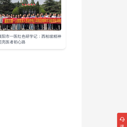
襄阳市一医红色研学记：西柏坡精神
照亮医者初心路
课