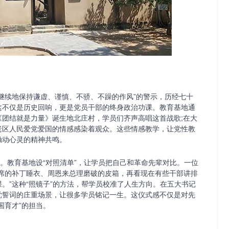
续地保持谦虚、谨慎、不骄、不躁的作风”的警示，历经七十
这不仅是历史回响，更是党员干部的终身政治功课。教育基地通
《团结就是力量》诞生地北庄村，学员们齐声高唱这首战歌;在大
老区人民爱党爱国的情感感染着观众。这些情感教学，让党性教
触动心灵的精神共鸣。
。教育基地设“对照清单”，让学员把自己和革命先辈对比。一位
主席的补丁睡衣、周恩来总理磨破的皮箱，再看现在有些干部讲排
。”这种“照镜子”的方法，帮学员校准了人生方向。在五大书记
党誓词的庄重场景，让很多学员铭记一生。这仪式感不仅是对先
国育才”的担当。