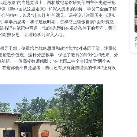
赶考路”的专题党课上，西柏坡纪念馆研究部副主任史进平把
影像《新中国从这里走来》和深入浅出的讲解，学员们全面了解
会的精神，以及“赴京赶考”的远见。课程设计注重历史与现实
会引导学员思考：和平建设时期，怎样防止骄傲自满?面对诱惑，
部书记在笔记中写道：“知道先烈们在艰难条件下的坚守，我们
的对照反思，让理论学习深入人心。
领导干部，侧重培养战略思维和政治能力;对基层干部，注重传
着重塑造价值观。这种分层教学，保证了教育的针对性和效果。分
差距。一位高校教师感慨：“在七届二中全会旧址学‘两个务
。在这你会不自觉思考：自己还有没有谦虚谨慎的作风?还有没