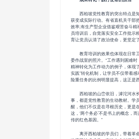
西柏坡党性教育的突出特点是知
获变成实际行动。有省直机关干部把
效率;有生产型企业借鉴艰苦奋斗精
员培训后，自觉落实安全工作批示
育让党员认清了政治使命，更坚定了
教育培训的效果也体现在日常工
委作战室的照片。“工作遇到困难时
精神转化为工作动力的例子，体现了红
实践”转化机制，让学员不仅带着
险重任务的比例明显提高，这正是
西柏坡的山峦依旧，滹沱河水长
事，都是党性教育的生动教材。学
醒，他们不仅是在寻根历史，更是
这，‘两个务必’不是书上的概念，而
传的红色基因。”
离开西柏坡的学员们，带着革命