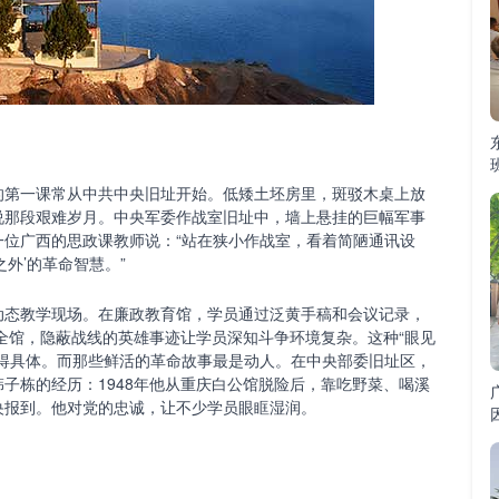
第一课常从中共中央旧址开始。低矮土坯房里，斑驳木桌上放
说那段艰难岁月。中央军委作战室旧址中，墙上悬挂的巨幅军事
一位广西的思政课教师说：“站在狭小作战室，看着简陋通讯设
外’的革命智慧。”
态教学现场。在廉政教育馆，学员通过泛黄手稿和会议记录，
全馆，隐蔽战线的英雄事迹让学员深知斗争环境复杂。这种“眼见
变得具体。而那些鲜活的革命故事最是动人。在中央部委旧址区，
子栋的经历：1948年他从重庆白公馆脱险后，靠吃野菜、喝溪
央报到。他对党的忠诚，让不少学员眼眶湿润。