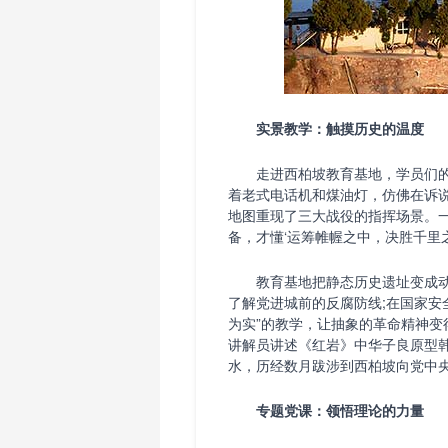
实景教学：触摸历史的温度
走进西柏坡教育基地，学员们的
着老式电话机和煤油灯，仿佛在诉
地图重现了三大战役的指挥场景。
备，才懂‘运筹帷幄之中，决胜千里之
教育基地把静态历史遗址变成动
了解党进城前的反腐防线;在国家安
为实”的教学，让抽象的革命精神
讲解员讲述《红岩》中华子良原型韩
水，历经数月跋涉到西柏坡向党中
专题党课：领悟理论的力量