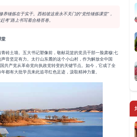
修养锤炼在于实干。西柏坡这座永不关门的“党性锤炼课堂”，
“赶考”路上书写着合格答卷。
课堂
砖土墙。五大书记塑像前，敬献花篮的党员干部一脸肃穆;七
的声音坚定有力。太行山东麓的这个小山村，作为解放全中国
中国共产党从革命党向执政党转变的关键节点。如今，它成了全
每年都有大批学员来此追寻红色足迹，汲取精神力量。