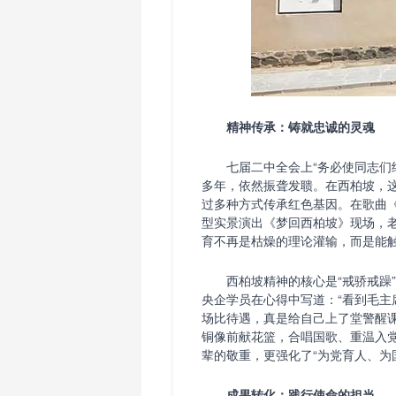
精神传承：铸就忠诚的灵魂
七届二中全会上“务必使同志们继
多年，依然振聋发聩。在西柏坡，
过多种方式传承红色基因。在歌曲
型实景演出《梦回西柏坡》现场，
育不再是枯燥的理论灌输，而是能
西柏坡精神的核心是“戒骄戒躁”
央企学员在心得中写道：“看到毛
场比待遇，真是给自己上了堂警醒课
铜像前献花篮，合唱国歌、重温入
辈的敬重，更强化了“为党育人、为
成果转化：践行使命的担当