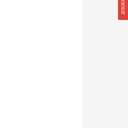
程
咨
询