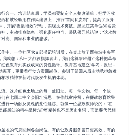
行合一。培训结束后，学员都要制定个人整改清单，把学习收
西柏坡经验用在作风建设上，推行“首问负责制”，提高了服务
神，开展“提质增效”行动，实现技术突破。黑龙江某单位86名党
精神，主动排查隐患，强化责任担当。带队领导总结说：“这次教
对党、国家和事业的忠诚。”
作中。一位社区党支部书记培训后，在桌上放了西柏坡中央军
，我就想：和三大战役指挥者比，我们这算啥难题?”这种把革命
色教育到实践成果的良性循环。教育基地建立“学习 - 反思 -
感动离开，更带着行动方案回岗位。参训干部回来后主动承担急难
西柏坡精神在新时代焕发生机的体现。
流。这片红色土地上的每一处旧址、每一件文物、每一个故
员们在七届二中全会旧址沉思，在作战室停留，在廉政教育馆警
在进行一场触及灵魂的党性锤炼。就像一位思政教师说的：“在
是能感知的精神坐标;‘赶考’精神也不是历史名词，而是要代代相
圣地的气息回到各自岗位。有的让政务服务窗口更高效，有的