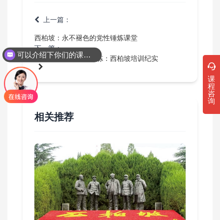
上一篇：
西柏坡：永不褪色的党性锤炼课堂
下一篇：
可以介绍下你们的课程吗？
红色土地上的党性锤炼：西柏坡培训纪实
课
程
咨
询
相关推荐