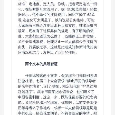
标准、定地点、定人员。你瞧，把老规定这么一细
化，在新时期可太管用了。据《纪检监察报》的数
据显示，这个单位的接待费用，同比下降了 62%
呢!这变化可太明显了。以前说起公务接待，可能
大家脑海里就会浮现出那种大摆宴席、铺张浪费的
场景，现在有了这样具体的规定，有了明确的标
准，大家都知道该怎么做了，既能保证工作需要，
又不会造成浪费，还能防止一些人借着公务接待的
由头，行腐败之事。这就是把老规矩和新时代的实
际情况相结合，发挥出了巨大的作用。
两个文本的共通智慧
仔细比较这两个文本，会发现它们都特别强调
防微杜渐。七届二中全会要求 “禁止用党的领导者
的名字作地名”，到了现在，规定细化到 “严禁违规
题词题字”。就拿河南某纪念馆来说，他们建立了
申报备案制度，这么一来，既能保留必要的纪念功
能，又能杜绝滥用的现象。你想啊，以前要是随便
用领导者名字作地名，或者一些人借着领导题词题
字的机会，搞些花里胡哨、不符合规定的事情，那