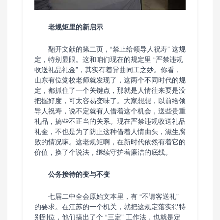
老规矩里的新启示
翻开文献的第二页，“禁止给领导人祝寿” 这规
定，特别显眼。这和咱们现在的规定里 “严禁违规
收送礼品礼金”，其实有着异曲同工之妙。你看，
山东有位党校老师就发现了，这两个不同时代的规
定，都抓住了一个关键点，那就是人情往来要是没
把握好度，可太容易变味了。大家想想，以前给领
导人祝寿，说不定就有人借着这个机会，送些贵重
礼品，搞些不正当的关系。现在严禁违规收送礼品
礼金，不也是为了防止这种借着人情由头，滋生腐
败的情况嘛。这老规矩啊，在新时代依然有着它的
价值，换了个说法，继续守护着廉洁的底线。
公务接待的变与不变
七届二中全会原始文本里，有 “不请客送礼”
的要求。在江苏的一个机关，就把这规定落实得特
别到位，他们搞出了个 “三定” 工作法，也就是定