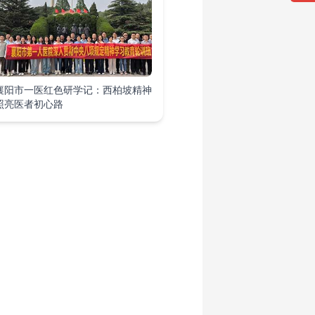
襄阳市一医红色研学记：西柏坡精神
照亮医者初心路