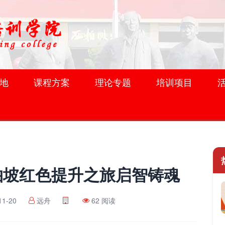
地
课程方案
理论专题
培训项目
柏坡红色提升之旅启智铸魂
11-20
远舟
62 阅读