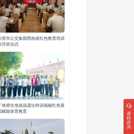
东营市公交集团西柏坡红色教育培训
班开班仪式
广体师生地道战遗址特训揭秘红色基
因赋能体育教育
课
程
咨
询